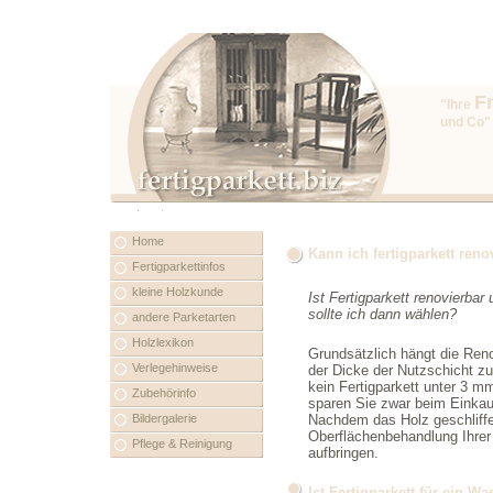
F
"Ihre
und Co"
Home
Kann ich fertigparkett reno
Fertigparkettinfos
kleine Holzkunde
Ist Fertigparkett renovierba
sollte ich dann wählen?
andere Parketarten
Holzlexikon
Grundsätzlich hängt die Reno
Verlegehinweise
der Dicke der Nutzschicht z
kein Fertigparkett unter 3 m
Zubehörinfo
sparen Sie zwar beim Einkauf
Bildergalerie
Nachdem das Holz geschliffe
Oberflächenbehandlung Ihrer 
Pflege & Reinigung
aufbringen.
Ist Fertigparkett für ein W