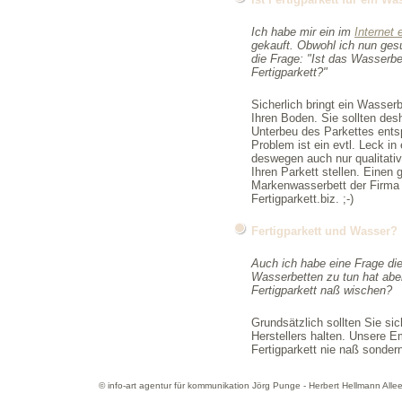
Ich habe mir ein im
Internet 
gekauft. Obwohl ich nun ges
die Frage: "Ist das Wasserbet
Fertigparkett?"
Sicherlich bringt ein Wasser
Ihren Boden. Sie sollten des
Unterbeu des Parkettes entsp
Problem ist ein evtl. Leck in
deswegen auch nur qualitati
Ihren Parkett stellen. Einen
Markenwasserbett der Firm
Fertigparkett.biz. ;-)
Fertigparkett und Wasser?
Auch ich habe eine Frage die
Wasserbetten zu tun hat aber
Fertigparkett naß wischen?
Grundsätzlich sollten Sie si
Herstellers halten. Unsere E
Fertigparkett nie naß sonder
© info-art agentur für kommunikation Jörg Punge - Herbert Hellmann All