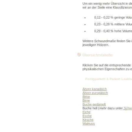
Um ein wenig mehr Übersicht in 
wir an der Stelle eine Klassifizierun
0,12 - 0,22 % geringe Vo
0,23 - 0,28 % mittlere Vo
0,29 - 0,40 % hohe Volu
Weitere Schwundmaße finden Sie 
jeweiligen Hölzern.
Übersichtstabelle:
Klicken Sie auf die entsprechende 
physikalischen Eigenschaften zu e
Fertigparkett & Parkett Laubh
Ahorn kanadisch
Ahorn europäisch
Birke
Birne
Buche gedämpft
Buche hell (mehr dazu unter
Schwu
Eiche
Esche
Kirsche
Walnuss