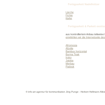
Fertigparkett Nadelhölzer
Lärche
Fichte
Kiefer
Fertigparkett & Parkett exotis
aus kontrolliertem Anbau teilweise F
empfehlen wir die Internetseite d
Afromosia
Afzelia
Bambus horizontal
Burma Teak
Iroko
Jatoba
Merbau
Padouk
© info-art agentur für kommunikation Jörg Punge - Herbert Hellmann All