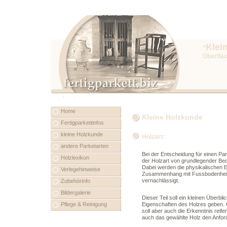
Klei
"
Oberfläc
Home
Kleine Holzkunde
Fertigparkettinfos
kleine Holzkunde
Holzart:
andere Parketarten
Bei der Entscheidung für einen Par
Holzlexikon
der Holzart von grundlegender Be
Dabei werden die physikalischen E
Verlegehinweise
Zusammenhang mit Fussbodenhei
vernachlässigt.
Zubehörinfo
Bildergalerie
Dieser Teil soll ein kleinen Überb
Pflege & Reinigung
Eigenschaften des Holzes geben. G
soll aber auch die Erkenntnis reife
auch das gewählte Holz den Anfor