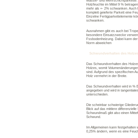
Massiv- und Mehrschichtparkette.
Holzfeuchte im Mittel 9 % betragen
mehr als +- 2% schwanken. Auch 
komplett geieferte Parkett eine Feu
Einzelne Fertigparkettelemente kö
schwanken.
Ausnahmen gibt es auch bei Trope
besondere Einsatzzwecke verwende
Fssbodenheizung. Dabei kann der 
Norm abweichen
Schwundverhalten des Holze
Das Schwundverhalten des Holzes 
Holzes, womit Volumenänderungen 
sind. Aufgrund des spezifischen Auf
Holz vermehrt in der Breite.
Das Schwundverhalten wird in % 
angegeben und wird in tangential
unterschieden.
Die scheinbar schwierige Glieder
Blick auf das mittlere differenziel
Schwundmaß gibt also einen Mittel
Schwund.
Im Allgemeinen kann festgehalten 
0,25% ändern, wenn es eine Feuch