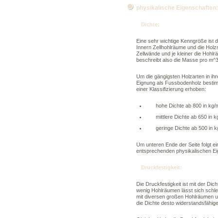
physikalische Eigenschaften:
Dichte:
Eine sehr wichtige Kenngröße ist d
Innern Zellhohlräume und die Holz
Zellwände und je kleiner die Hohl
beschreibt also die Masse pro m^3
Um die gängigsten Holzarten in ih
Eignung als Fussbodenholz bestim
einer Klassifizierung erhoben:
hohe Dichte ab 800 in kg/
mittlere Dichte ab 650 in 
geringe Dichte ab 500 in 
Um unteren Ende der Seite folgt ein
entsprechenden physikalischen Eig
Druckfestigkeit:
Die Druckfestigkeit ist mit der Di
wenig Hohlräumen lässt sich schl
mit diversen großen Hohlräumen u
die Dichte desto widerstandsfähige