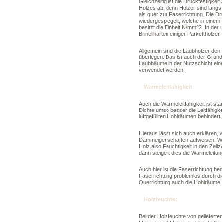
Gleichzeitig ist die Druckfestigke
Holzes ab, denn Hölzer sind längs 
als quer zur Faserrichtung. Die Dru
wiedergespiegelt, welche in einem 
besitzt die Einheit N/mm^2. In der 
Brinellhärten einiger Parketthölzer.
Allgemein sind die Laubhölzer den 
überlegen. Das ist auch der Grund
Laubbäume in der Nutzschicht eine
verwendet werden.
Wärmeleitfähigkeit
Auch die Wärmeleitfähigkeit ist st
Dichte umso besser die Leitfähigk
luftgefüllten Hohlräumen behindert 
Hieraus lässt sich auch erklären,
Dämmeigenschaften aufweisen. Was
Holz also Feuchtigkeit in den Zel
dann steigert dies die Wärmeleit
Auch hier ist die Faserrichtung 
Faserrichtung problemlos durch die
Querrichtung auch die Hohlräume 
Holzfeuchte:
Bei der Holzfeuchte von gelieferte