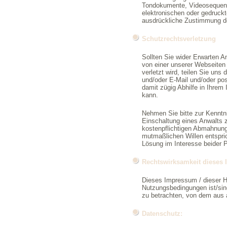
Tondokumente, Videosequenz
elektronischen oder gedruckt
ausdrückliche Zustimmung de
Schutzrechtsverletzung
Sollten Sie wider Erwarten 
von einer unserer Webseiten 
verletzt wird, teilen Sie uns
und/oder E-Mail und/oder pos
damit zügig Abhilfe in Ihrem
kann.
Nehmen Sie bitte zur Kenntni
Einschaltung eines Anwalts z
kostenpflichtigen Abmahnung
mutmaßlichen Willen entspric
Lösung im Interesse beider P
Rechtswirksamkeit dieses
Dieses Impressum / dieser H
Nutzungsbedingungen ist/sind
zu betrachten, von dem aus 
Datenschutz: