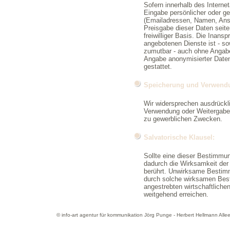
Sofern innerhalb des Interne
Eingabe persönlicher oder ge
(Emailadressen, Namen, Ansch
Preisgabe dieser Daten seite
freiwilliger Basis. Die Inan
angebotenen Dienste ist - so
zumutbar - auch ohne Angabe
Angabe anonymisierter Date
gestattet.
Speicherung und Verwend
Wir widersprechen ausdrückl
Verwendung oder Weitergabe 
zu gewerblichen Zwecken.
Salvatorische Klausel:
Sollte eine dieser Bestimmu
dadurch die Wirksamkeit der
berührt. Unwirksame Bestim
durch solche wirksamen Bes
angestrebten wirtschaftliche
weitgehend erreichen.
© info-art agentur für kommunikation Jörg Punge - Herbert Hellmann All