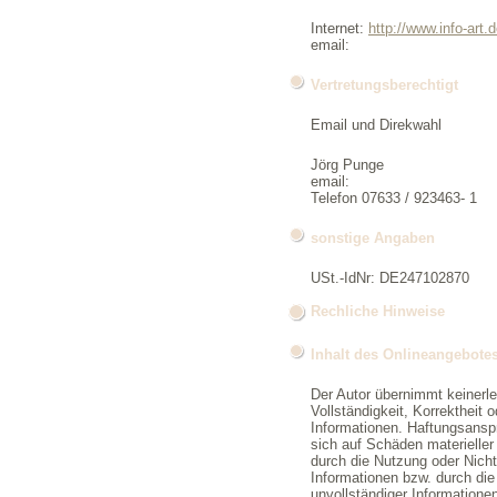
Internet:
http://www.info-art.
email:
Vertretungsberechtigt
Email und Direkwahl
Jörg Punge
email:
Telefon 07633 / 923463- 1
sonstige Angaben
USt.-IdNr: DE247102870
Rechliche Hinweise
Inhalt des Onlineangebotes
Der Autor übernimmt keinerlei
Vollständigkeit, Korrektheit o
Informationen. Haftungsansp
sich auf Schäden materieller 
durch die Nutzung oder Nich
Informationen bzw. durch die
unvollständiger Informatione