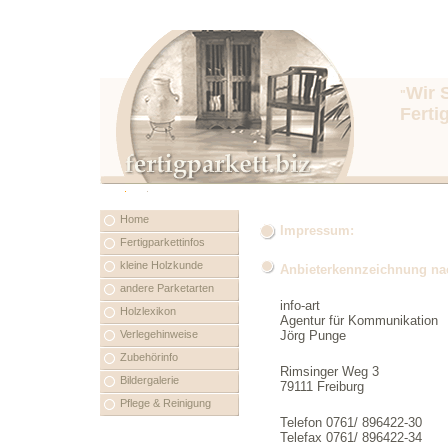
Wir
"
Ferti
Home
Impressum:
Fertigparkettinfos
kleine Holzkunde
Anbieterkennzeichnung na
andere Parketarten
info-art
Holzlexikon
Agentur für Kommunikation
Verlegehinweise
Jörg Punge
Zubehörinfo
Rimsinger Weg 3
Bildergalerie
79111 Freiburg
Pflege & Reinigung
Telefon 0761/ 896422-30
Telefax 0761/ 896422-34