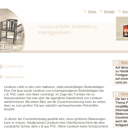
Home
Kontakt
Anz
schön wohnen
"natürlich
mit
Fertigparkett
"
Wuss
Linoleum
:
Auf diese
zu Händl
Fertigpar
Allgemeines:
auf unser
rund um 
Linoleum zählt zu den sehr haltbaren, widerstandsfähigen Bodenbelägen.
Eine Zeit lang wurde Linoleum von kostengünstigeren Bodenbelägen wie
Unse
z.B. PVC stark vom Mark verdrängt. Im Zuge des Trendes hin zu
Naturprodukten hat man aber die eigentliche Natürlichkeit von Linoleum
Die hier 
wiedererkannt. Bei einem Blick auf die Zusammensetzung kann an sehen,
Thema Pa
dass es zum großen Teil aus natürlich nachwachsenden Rohstoffen
sorgfällt
besteht.
Informati
Weiterver
Genehmig
Je dicker der Fussbodenbelag gewählt wird, umso größeren Belastungen
auch die
kann er trotzen. Häufig besitzt Linoleum eine Oberfächenschicht die dem
fertigpa
zusätzlichn Schutz dient z.B aus PVC. Wenn Linoleum keine Schutzschicht