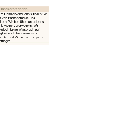
Händlerverzeichnis
em Händlerverzeichnis finden Sie
 von Parkettstudios und
ern. Wir bemühen uns dieses
is weiter zu erweitern. Wir
jedoch keinen Anspruch auf
igkeit noch beurteilen wir in
ner Art und Weise die Kompetenz
ttleger.