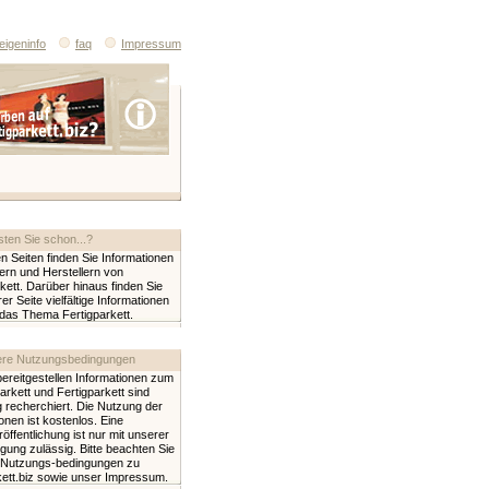
eigeninfo
faq
Impressum
ten Sie schon...?
n Seiten finden Sie Informationen
ern und Herstellern von
kett. Darüber hinaus finden Sie
er Seite vielfältige Informationen
das Thema Fertigparkett.
re Nutzungsbedingungen
bereitgestellen Informationen zum
rkett und Fertigparkett sind
ig recherchiert. Die Nutzung der
onen ist kostenlos. Eine
öffentlichung ist nur mit unserer
ung zulässig. Bitte beachten Sie
 Nutzungs-bedingungen zu
rkett.biz sowie unser Impressum.