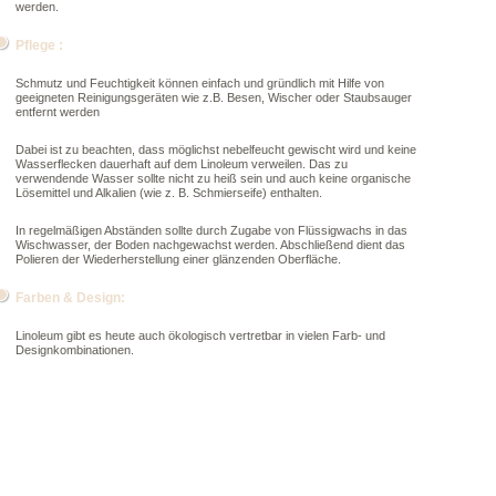
werden.
Pflege :
Schmutz und Feuchtigkeit können einfach und gründlich mit Hilfe von
geeigneten Reinigungsgeräten wie z.B. Besen, Wischer oder Staubsauger
entfernt werden
Dabei ist zu beachten, dass möglichst nebelfeucht gewischt wird und keine
Wasserflecken dauerhaft auf dem Linoleum verweilen. Das zu
verwendende Wasser sollte nicht zu heiß sein und auch keine organische
Lösemittel und Alkalien (wie z. B. Schmierseife) enthalten.
In regelmäßigen Abständen sollte durch Zugabe von Flüssigwachs in das
Wischwasser, der Boden nachgewachst werden. Abschließend dient das
Polieren der Wiederherstellung einer glänzenden Oberfläche.
Farben & Design:
Linoleum gibt es heute auch ökologisch vertretbar in vielen Farb- und
Designkombinationen.