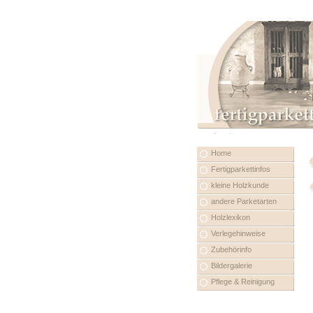
Home
Fertigparkettinfos
kleine Holzkunde
andere Parketarten
Holzlexikon
Verlegehinweise
Zubehörinfo
Bildergalerie
Pflege & Reinigung