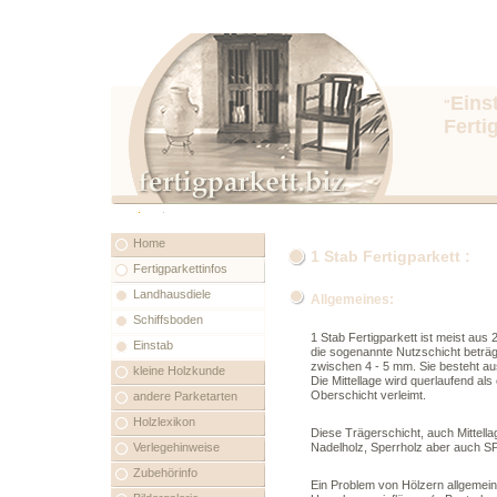
Eins
"
Ferti
Home
1 Stab Fertigparkett :
Fertigparkettinfos
Landhausdiele
Allgemeines:
Schiffsboden
1 Stab Fertigparkett ist meist aus
Einstab
die sogenannte Nutzschicht beträ
zwischen 4 - 5 mm. Sie besteht au
kleine Holzkunde
Die Mittellage wird querlaufend als
Oberschicht verleimt.
andere Parketarten
Holzlexikon
Diese Trägerschicht, auch Mittella
Verlegehinweise
Nadelholz, Sperrholz aber auch SP
Zubehörinfo
Ein Problem von Hölzern allgemein 