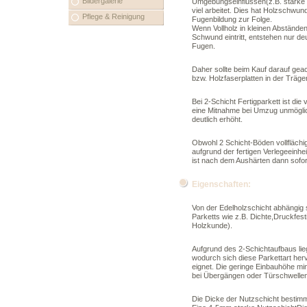
Bildergalerie
Umgebungseinflüssen(z.B. starke K
viel arbeitet. Dies hat Holzschwu
Pflege & Reinigung
Fugenbildung zur Folge.
Wenn Vollholz in kleinen Abständen
Schwund eintritt, entstehen nur d
Fugen.
Daher sollte beim Kauf darauf gea
bzw. Holzfaserplatten in der Träg
Bei 2-Schicht Fertigparkett ist di
eine Mitnahme bei Umzug unmögli
deutlich erhöht.
Obwohl 2 Schicht-Böden vollfläch
aufgrund der fertigen Verlegeeinhe
ist nach dem Aushärten dann sofor
Eigenschaften:
Von der Edelholzschicht abhängig s
Parketts wie z.B. Dichte,Druckfesti
Holzkunde).
Aufgrund des 2-Schichtaufbaus lieg
wodurch sich diese Parkettart he
eignet. Die geringe Einbauhöhe min
bei Übergängen oder Türschwellen
Die Dicke der Nutzschicht bestimm