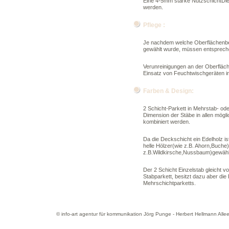
Eine 4-5mm starke NutzschichtDie 
werden.
Pflege :
Je nachdem welche Oberflächenbeh
gewählt wurde, müssen entsprech
Verunreinigungen an der Oberfläch
Einsatz von Feuchtwischgeräten i
Farben & Design:
2 Schicht-Parkett in Mehrstab- ode
Dimension der Stäbe in allen mögl
kombiniert werden.
Da die Deckschicht ein Edelholz is
helle Hölzer(wie z.B. Ahorn,Buche)
z.B.Wildkirsche,Nussbaum)gewähl
Der 2 Schicht Einzelstab gleicht 
Stabparkett, besitzt dazu aber di
Mehrschichtparketts.
© info-art agentur für kommunikation Jörg Punge - Herbert Hellmann All